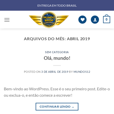
Skip
ENTREGA EM TODO BRASIL
to
content
0
ARQUIVOS DO MÊS:
ABRIL 2019
SEM CATEGORIA
Olá, mundo!
POSTED ON
3 DE ABRIL DE 2019
BY
MUNDOS12
Bem-vindo ao WordPress. Esse é o seu primeiro post. Edite-o
ou exclua-o, e então comece a escrever!
CONTINUAR LENDO
→