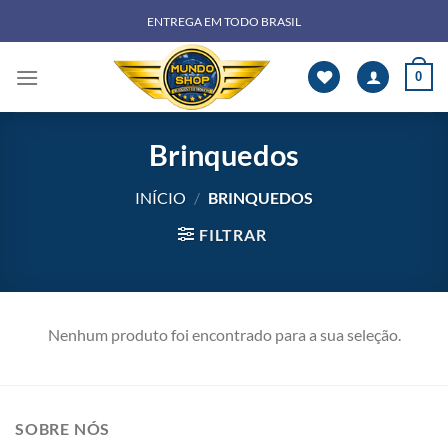
Skip
ENTREGA EM TODO BRASIL
to
content
0
Brinquedos
INÍCIO
/
BRINQUEDOS
FILTRAR
Nenhum produto foi encontrado para a sua seleção.
SOBRE NÓS